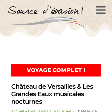
Panneau de gestion des cookies
VOYAGE COMPLET !
Château de Versailles & Les
Grandes Eaux musicales
nocturnes
Accueil
»
Excursions à la journée
»
Château de