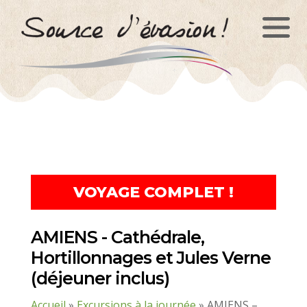
Panneau de gestion des cookies
VOYAGE COMPLET !
AMIENS - Cathédrale,
Hortillonnages et Jules Verne
(déjeuner inclus)
Accueil
»
Excursions à la journée
»
AMIENS –