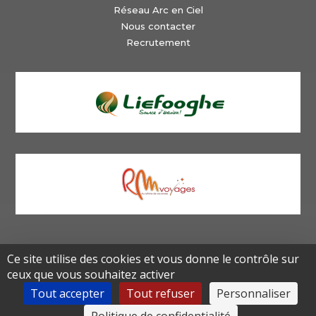
Réseau Arc en Ciel
Nous contacter
Recrutement
Ce site utilise des cookies et vous donne le contrôle sur
ceux que vous souhaitez activer
Mentions légales
|
Données personnelles
|
Gérer les cookies
Tout accepter
Tout refuser
Personnaliser
|
Conditions générales de vente